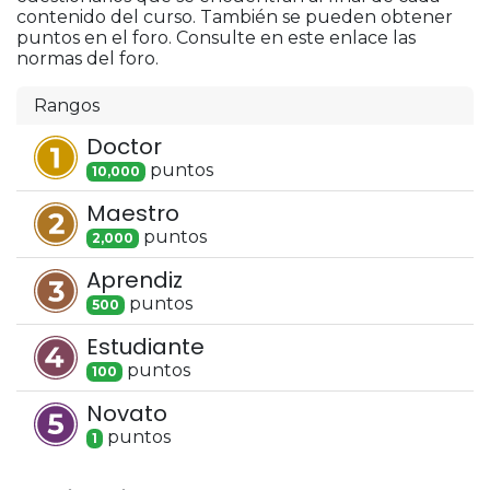
contenido del curso. También se pueden obtener
puntos en el foro. Consulte en este enlace las
normas del foro.
Rangos
Doctor
punto
s
10,000
Maestro
punto
s
2,000
Aprendiz
punto
s
500
Estudiante
punto
s
100
Novato
punto
s
1